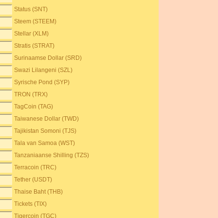
Status (SNT)
Steem (STEEM)
Stellar (XLM)
Stratis (STRAT)
Surinaamse Dollar (SRD)
Swazi Lilangeni (SZL)
Syrische Pond (SYP)
TRON (TRX)
TagCoin (TAG)
Taiwanese Dollar (TWD)
Tajikistan Somoni (TJS)
Tala van Samoa (WST)
Tanzaniaanse Shilling (TZS)
Terracoin (TRC)
Tether (USDT)
Thaise Baht (THB)
Tickets (TIX)
Tigercoin (TGC)