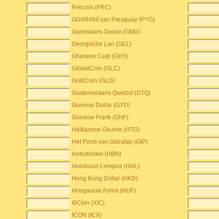
Freicoin (FRC)
GUARANÍ van Paraguay (PYG)
Gambiaans Dalasi (GMD)
Georgische Lari (GEL)
Ghanees Cedi (GHS)
GlobalCoin (GLC)
GoldCoin (GLD)
Guatemalaans Quetzal (GTQ)
Guinese Dollar (GYD)
Guinese Frank (GNF)
Haïtiaanse Gourde (HTG)
Het Pond van Gibraltar (GIP)
HoboNickel (HBN)
Honduran Lempira (HNL)
Hong Kong Dollar (HKD)
Hongaarse Forint (HUF)
I0Coin (XIC)
ICON (ICX)