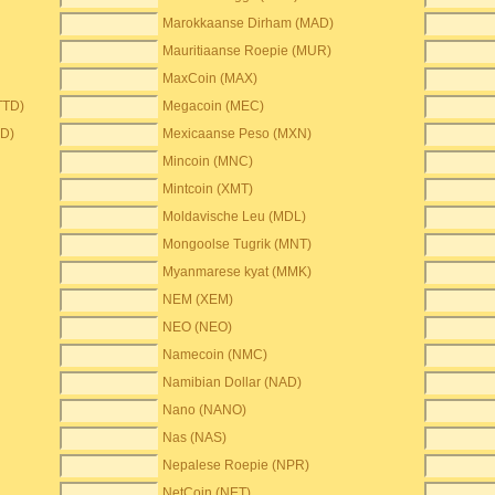
Marokkaanse Dirham (MAD)
Mauritiaanse Roepie (MUR)
MaxCoin (MAX)
TTD)
Megacoin (MEC)
BD)
Mexicaanse Peso (MXN)
Mincoin (MNC)
Mintcoin (XMT)
Moldavische Leu (MDL)
Mongoolse Tugrik (MNT)
Myanmarese kyat (MMK)
NEM (XEM)
NEO (NEO)
Namecoin (NMC)
Namibian Dollar (NAD)
Nano (NANO)
Nas (NAS)
Nepalese Roepie (NPR)
NetCoin (NET)