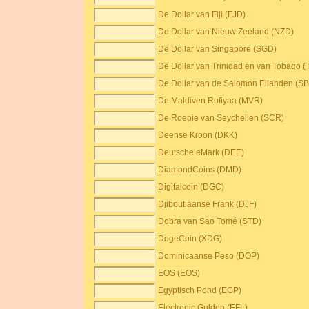
De Dollar van Fiji (FJD)
De Dollar van Nieuw Zeeland (NZD)
De Dollar van Singapore (SGD)
De Dollar van Trinidad en van Tobago (
De Dollar van de Salomon Eilanden (S
De Maldiven Rufiyaa (MVR)
De Roepie van Seychellen (SCR)
Deense Kroon (DKK)
Deutsche eMark (DEE)
DiamondCoins (DMD)
Digitalcoin (DGC)
Djiboutiaanse Frank (DJF)
Dobra van Sao Tomé (STD)
DogeCoin (XDG)
Dominicaanse Peso (DOP)
EOS (EOS)
Egyptisch Pond (EGP)
Electronic Gulden (EFL)