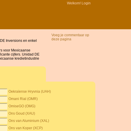
Welkom!
Login
Voeg je commentaar op
deze pagina
 DE Inversions en enkel
rs voor Mexicaanse
icante cijfers. Unidad DE
xicaanse kredietindustrie
Oekraïense Hryvnia (UAH)
Omani Rial (OMR)
OmiseGO (OMG)
Ons Goud (XAU)
Ons van Aluminium (XAL)
Ons van Koper (XCP)