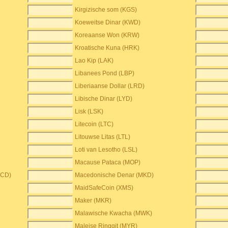
Kirgizische som (KGS)
Koeweitse Dinar (KWD)
Koreaanse Won (KRW)
Kroatische Kuna (HRK)
Lao Kip (LAK)
Libanees Pond (LBP)
Liberiaanse Dollar (LRD)
Libische Dinar (LYD)
Lisk (LSK)
Litecoin (LTC)
Litouwse Litas (LTL)
Loti van Lesotho (LSL)
Macause Pataca (MOP)
XCD)
Macedonische Denar (MKD)
MaidSafeCoin (XMS)
Maker (MKR)
Malawische Kwacha (MWK)
Maleise Ringgit (MYR)