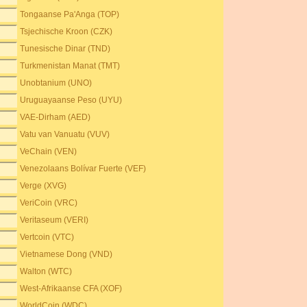
Tongaanse Pa'Anga (TOP)
Tsjechische Kroon (CZK)
Tunesische Dinar (TND)
Turkmenistan Manat (TMT)
Unobtanium (UNO)
Uruguayaanse Peso (UYU)
VAE-Dirham (AED)
Vatu van Vanuatu (VUV)
VeChain (VEN)
Venezolaans Bolívar Fuerte (VEF)
Verge (XVG)
VeriCoin (VRC)
Veritaseum (VERI)
Vertcoin (VTC)
Vietnamese Dong (VND)
Walton (WTC)
West-Afrikaanse CFA (XOF)
WorldCoin (WDC)