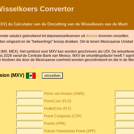
Wisselkoers Convertor
XV) de Calculator van de Omzetting van de Wisselkoers van de Munt
emde valuta's gebruikend tot datumwisselkoersen uit
diverse
bronnen omzetten.
orden omgezet en de "bekeerlings" knoop drukken. Om te tonen Mexicaanse Unidad
 (MX, MEX). Het symbool voor MXV kan worden geschreven als UDI. De wisselkoe
us 2026 vanaf de Centrale Bank van Mexico. MXV de omzettingsfactor heeft 7 signif
 van fondsen die door de Mexicaanse overheid worden gecontroleerd en die in de Me
rsion (MXV)
Florin van Aruban (AWG)
FlorinCoin (FLO)
FlutterCoin (FLT)
Frank Congolais (CDF)
Franko (FRK)
Franse Vreedzame Frank (XPF)