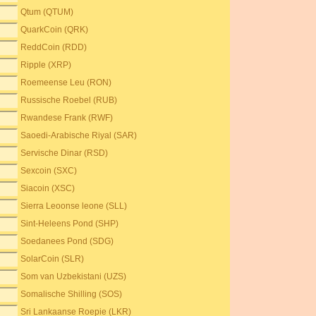
Qtum (QTUM)
QuarkCoin (QRK)
ReddCoin (RDD)
Ripple (XRP)
Roemeense Leu (RON)
Russische Roebel (RUB)
Rwandese Frank (RWF)
Saoedi-Arabische Riyal (SAR)
Servische Dinar (RSD)
Sexcoin (SXC)
Siacoin (XSC)
Sierra Leoonse leone (SLL)
Sint-Heleens Pond (SHP)
Soedanees Pond (SDG)
SolarCoin (SLR)
Som van Uzbekistani (UZS)
Somalische Shilling (SOS)
Sri Lankaanse Roepie (LKR)