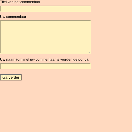
Titel van het commentaar:
ANC
ANG
Uw commentaar:
AOA
ARDR
ARG
ARS
AUD
AUR
Uw naam (om met uw commentaar te worden getoond):
AWG
AZN
BAM
BBD
BCH
BCN
BDT
BET
BGN
BHD
BIF