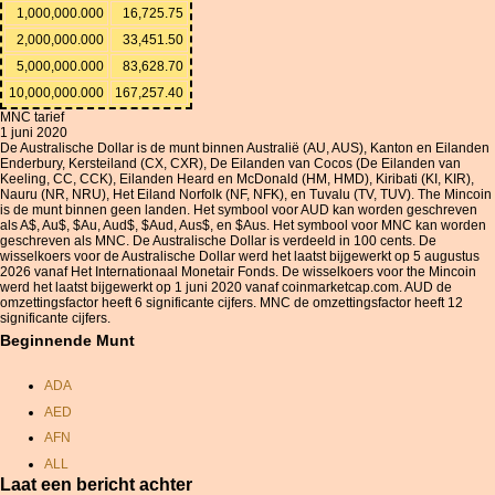
1,000,000.000
16,725.75
2,000,000.000
33,451.50
5,000,000.000
83,628.70
10,000,000.000
167,257.40
MNC tarief
1 juni 2020
De Australische Dollar is de munt binnen Australië (AU, AUS), Kanton en Eilanden
Enderbury, Kersteiland (CX, CXR), De Eilanden van Cocos (De Eilanden van
Keeling, CC, CCK), Eilanden Heard en McDonald (HM, HMD), Kiribati (KI, KIR),
Nauru (NR, NRU), Het Eiland Norfolk (NF, NFK), en Tuvalu (TV, TUV). The Mincoin
is de munt binnen geen landen. Het symbool voor AUD kan worden geschreven
als A$, Au$, $Au, Aud$, $Aud, Aus$, en $Aus. Het symbool voor MNC kan worden
geschreven als MNC. De Australische Dollar is verdeeld in 100 cents. De
wisselkoers voor de Australische Dollar werd het laatst bijgewerkt op 5 augustus
2026 vanaf Het Internationaal Monetair Fonds. De wisselkoers voor the Mincoin
werd het laatst bijgewerkt op 1 juni 2020 vanaf coinmarketcap.com. AUD de
omzettingsfactor heeft 6 significante cijfers. MNC de omzettingsfactor heeft 12
significante cijfers.
Beginnende Munt
ADA
AED
AFN
ALL
Laat een bericht achter
AMD