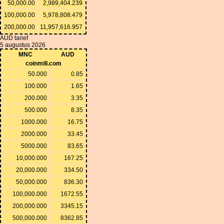
50,000.00
2,989,404.239
100,000.00
5,978,808.479
200,000.00
11,957,616.957
AUD tarief
5 augustus 2026
MNC
AUD
coinmill.com
50.000
0.85
100.000
1.65
200.000
3.35
500.000
8.35
1000.000
16.75
2000.000
33.45
5000.000
83.65
10,000.000
167.25
20,000.000
334.50
50,000.000
836.30
100,000.000
1672.55
200,000.000
3345.15
500,000.000
8362.85