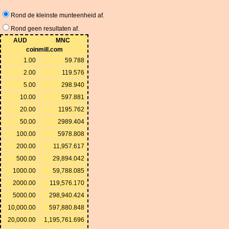
Rond de kleinste munteenheid af.
Rond geen resultaten af.
AUD
MNC
coinmill.com
1.00
59.788
2.00
119.576
5.00
298.940
10.00
597.881
20.00
1195.762
50.00
2989.404
100.00
5978.808
200.00
11,957.617
500.00
29,894.042
1000.00
59,788.085
2000.00
119,576.170
5000.00
298,940.424
10,000.00
597,880.848
20,000.00
1,195,761.696