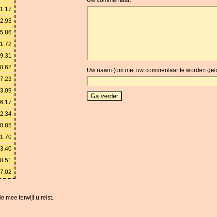
1.17
2.93
5.86
1.72
9.31
8.62
Uw naam (om met uw commentaar te worden get
7.23
3.09
6.17
2.34
0.85
1.70
3.40
8.51
7.02
 mee terwijl u reist.