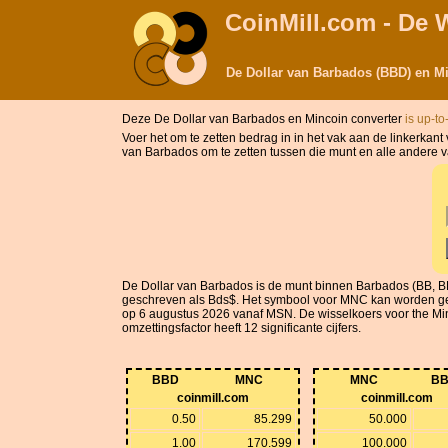
CoinMill.com - De 
De Dollar van Barbados (BBD) en M
Deze De Dollar van Barbados en Mincoin converter
is up-t
Voer het om te zetten bedrag in in het vak aan de linkerka
van Barbados om te zetten tussen die munt en alle andere v
De Dollar van Barbados is de munt binnen Barbados (BB, B
geschreven als Bds$. Het symbool voor MNC kan worden gesc
op 6 augustus 2026 vanaf MSN. De wisselkoers voor the Minc
omzettingsfactor heeft 12 significante cijfers.
BBD
MNC
MNC
B
coinmill.com
coinmill.com
0.50
85.299
50.000
1.00
170.599
100.000