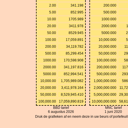
2.00
341.198
200.000
5.00
852.995
500.000
10.00
1705.989
1000.000
20.00
3411.978
2000.000
1
50.00
8529.945
5000.000
2
100.00
17,059.891
10,000.000
5
200.00
34,119.782
20,000.000
11
500.00
85,299.454
50,000.000
29
1000.00
170,598.908
100,000.000
58
2000.00
341,197.816
200,000.000
117
5000.00
852,994.541
500,000.000
293
10,000.00
1,705,989.082
1,000,000.000
586
20,000.00
3,411,978.164
2,000,000.000
11,72
50,000.00
8,529,945.410
5,000,000.000
29,30
100,000.00
17,059,890.819
10,000,000.000
58,61
BBD tarief
MNC tarief
6 augustus 2026
1 juni 2020
Druk de grafieken af en neem deze in uw beurs of portefeuille