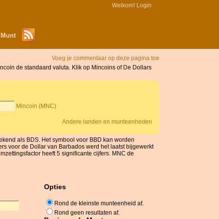
Welkom!
Login
 Munt
Voeg je commentaar op deze pagina toe
coin de standaard valuta. Klik op Mincoins of De Dollars
Mincoin (MNC)
Andere landen en munteenheden
 gekend als BDS. Het symbool voor BBD kan worden
s voor de Dollar van Barbados werd het laatst bijgewerkt
ettingsfactor heeft 5 significante cijfers. MNC de
Opties
Rond de kleinste munteenheid af.
Rond geen resultaten af.