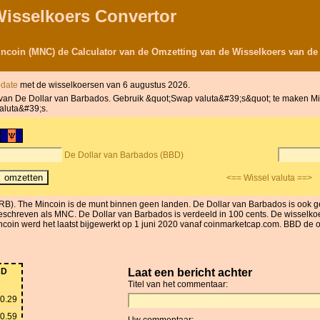
Wisselkoers Convertor
incoin (MNC) de Calculator van de Omzetting van de Wisselkoers van de
o-date
met de wisselkoersen van 6 augustus 2026.
nt van De Dollar van Barbados. Gebruik &quot;Swap valuta&#39;s&quot; te maken Min
aluta&#39;s.
De Dollar van Barbados (BBD)
<== Wissel valuta ==>
RB). The Mincoin is de munt binnen geen landen. De Dollar van Barbados is ook
hreven als MNC. De Dollar van Barbados is verdeeld in 100 cents. De wisselkoer
oin werd het laatst bijgewerkt op 1 juni 2020 vanaf coinmarketcap.com. BBD de omz
BD
Laat een bericht achter
Titel van het commentaar:
0.29
0.59
Uw commentaar: