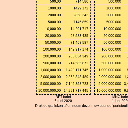
500.00
714.586
500.000
1000.00
1429.172
1000.000
2000.00
2858.343
2000.000
5000.00
7145.859
5000.000
10,000.00
14,291.717
10,000.000
20,000.00
28,583.435
20,000.000
50,000.00
71,458.587
50,000.000
100,000.00
142,917.174
100,000.000
200,000.00
285,834.349
200,000.000
500,000.00
714,585.872
500,000.000
1,000,000.00
1,429,171.745
1,000,000.000
2,000,000.00
2,858,343.489
2,000,000.000
1,
5,000,000.00
7,145,858.723
5,000,000.000
3,
10,000,000.00
14,291,717.445
10,000,000.000
6,
BET tarief
MNC tarie
6 mei 2020
1 juni 202
Druk de grafieken af en neem deze in uw beurs of portefeuille