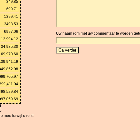
349.85
699.71
1399.41
3498.53
6997.06
Uw naam (om met uw commentaar te worden get
13,994.12
34,985.30
69,970.60
139,941.19
349,852.98
699,705.97
399,411.94
498,529.84
997,059.69
f
0
 mee terwijl u reist.