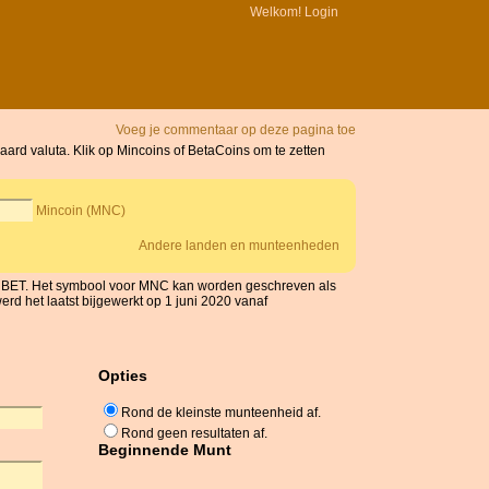
Welkom!
Login
Voeg je commentaar op deze pagina toe
ard valuta. Klik op Mincoins of BetaCoins om te zetten
Mincoin (MNC)
Andere landen en munteenheden
s BET. Het symbool voor MNC kan worden geschreven als
d het laatst bijgewerkt op 1 juni 2020 vanaf
Opties
Rond de kleinste munteenheid af.
Rond geen resultaten af.
Beginnende Munt