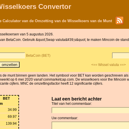
Wisselkoers Convertor
e Calculator van de Omzetting van de Wisselkoers van de Munt
isselkoersen van 5 augustus 2026.
nt van BetaCoin. Gebruik &quot;Swap valuta&#39;s&quot; te maken Mincoin de standa
BetaCoin (BET)
<== Wissel valuta ==>
 is de munt binnen geen landen. Het symbool voor BET kan worden geschreven al
ewerkt op 6 mei 2020 vanaf coinmarketcap.com. De wisselkoers voor the Mincoin wer
nte cijfers. MNC de omzettingsfactor heeft 12 significante cijfers.
BET
Laat een bericht achter
om
Titel van het commentaar:
34.99
69.97
Uw commentaar:
139.94