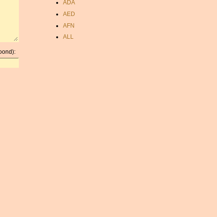
ADA
AED
AFN
ALL
AMD
oond):
ANC
ANG
AOA
ARDR
ARG
ARS
AUD
AUR
AWG
AZN
BAM
BBD
BCH
BCN