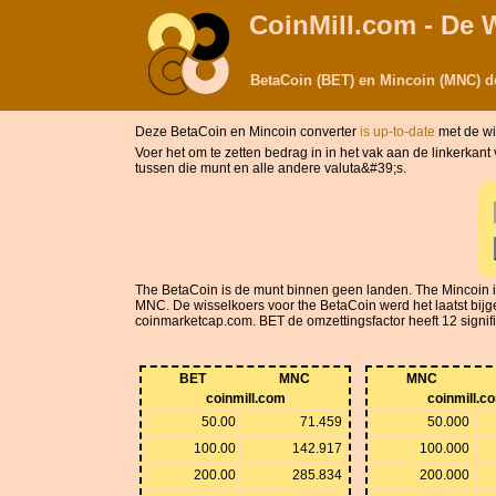
CoinMill.com - De 
BetaCoin (BET) en Mincoin (MNC) d
Deze BetaCoin en Mincoin converter
is up-to-date
met de w
Voer het om te zetten bedrag in in het vak aan de linkerka
tussen die munt en alle andere valuta&#39;s.
The BetaCoin is de munt binnen geen landen. The Mincoin
MNC. De wisselkoers voor the BetaCoin werd het laatst bijg
coinmarketcap.com. BET de omzettingsfactor heeft 12 significa
BET
MNC
MNC
coinmill.com
coinmill.c
50.00
71.459
50.000
100.00
142.917
100.000
200.00
285.834
200.000