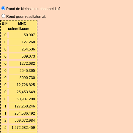
Rond de kleinste munteenheid af.
Rond geen resultaten af.
BIF
MNC
coinmill.com
0
50.907
0
127.268
0
254.536
0
509.073
0
1272.682
0
2545.365
0
5090.730
0
12,726.825
0
25,453.649
0
50,907.298
1
127,268.246
1
254,536.492
2
509,072.984
5
1,272,682.459