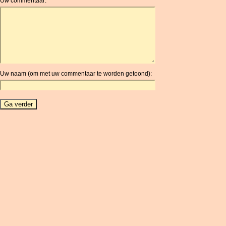
Uw commentaar:
AOA
ARDR
ARG
ARS
AUD
AUR
Uw naam (om met uw commentaar te worden getoond):
AWG
AZN
BAM
BBD
BCH
BCN
BDT
BET
BGN
BHD
BIF
BLC
BMD