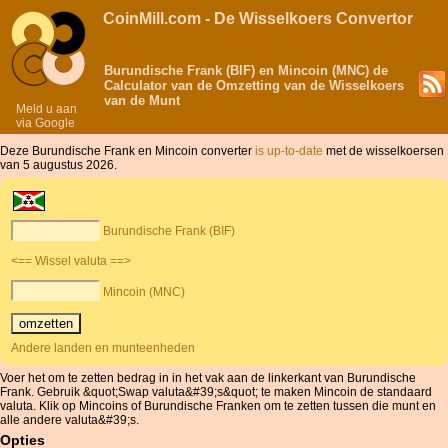
CoinMill.com - De Wisselkoers Convertor
Burundische Frank (BIF) en Mincoin (MNC) de
Calculator van de Omzetting van de Wisselkoers
van de Munt
Meld u aan
via Google
Deze Burundische Frank en Mincoin converter
is up-to-date
met de wisselkoersen
van 5 augustus 2026.
Burundische Frank (BIF)
<== Wissel valuta ==>
Mincoin (MNC)
Andere landen en munteenheden
Voer het om te zetten bedrag in in het vak aan de linkerkant van Burundische
Frank. Gebruik &quot;Swap valuta&#39;s&quot; te maken Mincoin de standaard
valuta. Klik op Mincoins of Burundische Franken om te zetten tussen die munt en
alle andere valuta&#39;s.
Opties