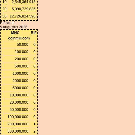
10
2,545,364.918
20
5,090,729.836
50
12,726,824.590
BIF tarief
5 augustus 2026
MNC
BIF
coinmill.com
50.000
0
100.000
0
200.000
0
500.000
0
1000.000
0
2000.000
0
5000.000
0
10,000.000
0
20,000.000
0
50,000.000
0
100,000.000
0
200,000.000
1
500,000.000
2