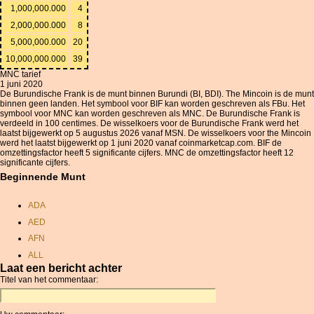
1,000,000.000
4
2,000,000.000
8
5,000,000.000
20
10,000,000.000
39
MNC tarief
1 juni 2020
De Burundische Frank is de munt binnen Burundi (BI, BDI). The Mincoin is de munt
binnen geen landen. Het symbool voor BIF kan worden geschreven als FBu. Het
symbool voor MNC kan worden geschreven als MNC. De Burundische Frank is
verdeeld in 100 centimes. De wisselkoers voor de Burundische Frank werd het
laatst bijgewerkt op 5 augustus 2026 vanaf MSN. De wisselkoers voor the Mincoin
werd het laatst bijgewerkt op 1 juni 2020 vanaf coinmarketcap.com. BIF de
omzettingsfactor heeft 5 significante cijfers. MNC de omzettingsfactor heeft 12
significante cijfers.
Beginnende Munt
ADA
AED
AFN
ALL
Laat een bericht achter
AMD
Titel van het commentaar:
ANC
ANG