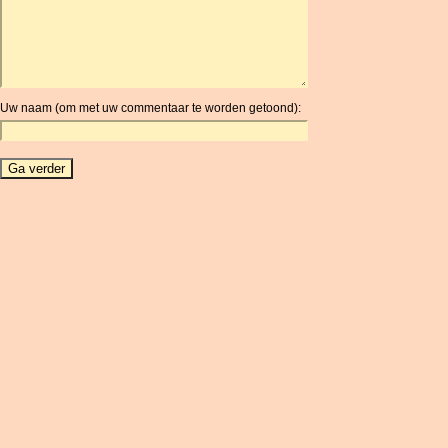
ARG
ARS
AUD
AUR
Uw naam (om met uw commentaar te worden getoond):
AWG
AZN
BAM
BBD
BCH
BCN
BDT
BET
BGN
BHD
BIF
BLC
BMD
BNB
BND