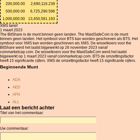
200,000.00
2,690,116.239
500,000.00
6,725,290.596
1,000,000.00
13,450,581.193
XMS tarief
1 maart 2023
The BitShare is de munt binnen geen landen. The MaidSafeCoin is de munt
binnen geen landen. Het symbool voor BTS kan worden geschreven als BTS. Het
symbool voor XMS kan worden geschreven als XMS. De wisselkoers voor the
BitShare werd het laatst bijgewerkt op 26 november 2023 vanaf
coinmarketcap.com. De wisselkoers voor the MaidSafeCoin werd het laatst
bijgewerkt op 1 maart 2023 vanaf coinmarketcap.com. BTS de omzettingsfactor
heeft 15 significante cijfers. XMS de omzettingsfactor heeft 15 significante cijfers.
Beginnende Munt
ADA
AED
AFN
ALL
Laat een bericht achter
AMD
Titel van het commentaar:
ANC
ANG
Uw commentaar:
AOA
ARDR