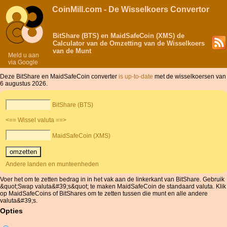
CoinMill.com - De Wisselkoers Convertor
BitShare (BTS) en MaidSafeCoin (XMS) de
Calculator van de Omzetting van de Wisselkoers
van de Munt
Meld u aan
via Google
Deze BitShare en MaidSafeCoin converter
is up-to-date
met de wisselkoersen van
6 augustus 2026.
BitShare (BTS)
<== Wissel valuta ==>
MaidSafeCoin (XMS)
Andere landen en munteenheden
Voer het om te zetten bedrag in in het vak aan de linkerkant van BitShare. Gebruik
&quot;Swap valuta&#39;s&quot; te maken MaidSafeCoin de standaard valuta. Klik
op MaidSafeCoins of BitShares om te zetten tussen die munt en alle andere
valuta&#39;s.
Opties