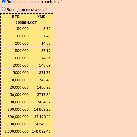
Rond de kleinste munteenheid af.
Rond geen resultaten af.
BTS
XMS
coinmill.com
50.000
3.72
100.000
7.43
200.000
14.87
500.000
37.17
1000.000
74.35
2000.000
148.69
5000.000
371.73
10,000.000
743.46
20,000.000
1486.92
50,000.000
3717.31
100,000.000
7434.62
200,000.000
14,869.25
500,000.000
37,173.11
1,000,000.000
74,346.23
2,000,000.000
148,692.46