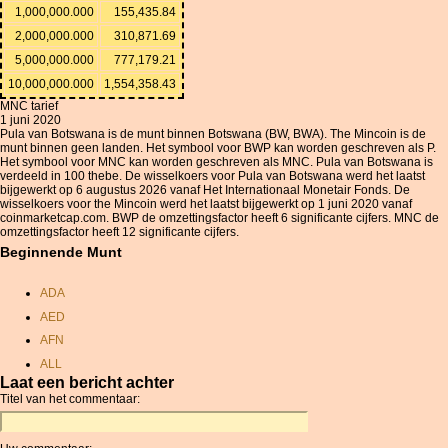
1,000,000.000
155,435.84
2,000,000.000
310,871.69
5,000,000.000
777,179.21
10,000,000.000
1,554,358.43
MNC tarief
1 juni 2020
Pula van Botswana is de munt binnen Botswana (BW, BWA). The Mincoin is de
munt binnen geen landen. Het symbool voor BWP kan worden geschreven als P.
Het symbool voor MNC kan worden geschreven als MNC. Pula van Botswana is
verdeeld in 100 thebe. De wisselkoers voor Pula van Botswana werd het laatst
bijgewerkt op 6 augustus 2026 vanaf Het Internationaal Monetair Fonds. De
wisselkoers voor the Mincoin werd het laatst bijgewerkt op 1 juni 2020 vanaf
coinmarketcap.com. BWP de omzettingsfactor heeft 6 significante cijfers. MNC de
omzettingsfactor heeft 12 significante cijfers.
Beginnende Munt
ADA
AED
AFN
ALL
Laat een bericht achter
AMD
Titel van het commentaar:
ANC
ANG