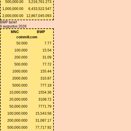
500,000.00
3,216,761.273
1,000,000.00
6,433,522.547
2,000,000.00
12,867,045.093
BWP tarief
6 augustus 2026
MNC
BWP
coinmill.com
50.000
7.77
100.000
15.54
200.000
31.09
500.000
77.72
1000.000
155.44
2000.000
310.87
5000.000
777.18
10,000.000
1554.36
20,000.000
3108.72
50,000.000
7771.79
100,000.000
15,543.58
200,000.000
31,087.17
500,000.000
77,717.92