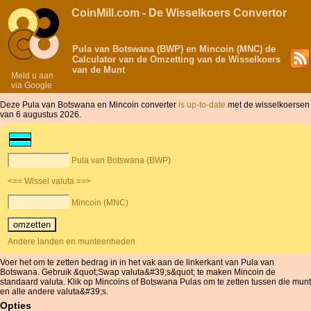
CoinMill.com - De Wisselkoers Convertor
Pula van Botswana (BWP) en Mincoin (MNC) de
Calculator van de Omzetting van de Wisselkoers
van de Munt
Meld u aan
via Google
Deze Pula van Botswana en Mincoin converter
is up-to-date
met de wisselkoersen
van 6 augustus 2026.
Pula van Botswana (BWP)
<== Wissel valuta ==>
Mincoin (MNC)
Andere landen en munteenheden
Voer het om te zetten bedrag in in het vak aan de linkerkant van Pula van
Botswana. Gebruik &quot;Swap valuta&#39;s&quot; te maken Mincoin de
standaard valuta. Klik op Mincoins of Botswana Pulas om te zetten tussen die munt
en alle andere valuta&#39;s.
Opties