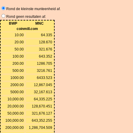
Rond de kleinste munteenheid af.
Rond geen resultaten af.
BWP
MNC
coinmill.com
10.00
64.335
20.00
128.670
50.00
321.676
100.00
643.352
200.00
1286.705
500.00
3216.761
1000.00
6433.523
2000.00
12,867.045
5000.00
32,167.613
10,000.00
64,335.225
20,000.00
128,670.451
50,000.00
321,676.127
100,000.00
643,352.255
200,000.00
1,286,704.509