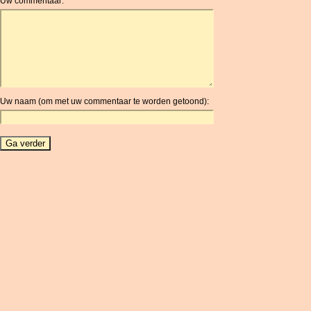
Uw commentaar:
AOA
ARDR
ARG
ARS
AUD
AUR
Uw naam (om met uw commentaar te worden getoond):
AWG
AZN
BAM
BBD
BCH
BCN
BDT
BET
BGN
BHD
BIF
BLC
BMD