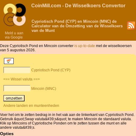
CoinMill.com - De Wisselkoers Convertor
Cypriotisch Pond (CYP) en Mincoin (MNC) de
Calculator van de Omzetting van de Wisselkoers
van de Munt
Meld u aan
via Google
Deze Cypriotisch Pond en Mincoin converter
is up-to-date
met de wisselkoersen
van 5 augustus 2026.
Cypriotisch Pond (CYP)
<== Wissel valuta ==>
Mincoin (MNC)
Andere landen en munteenheden
Voer het om te zetten bedrag in in het vak aan de linkerkant van Cypriotisch Pond.
Gebruik &quot;Swap valuta&#39;s&quot; te maken Mincoin de standaard valuta.
Klik op Mincoins of Cypriotische Ponden om te zetten tussen die munt en alle
andere valuta&#39;s.
Opties