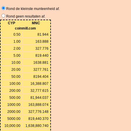
Rond de kleinste munteenheid af.
Rond geen resultaten af.
CYP
MNC
coinmill.com
0.50
81.944
1.00
163.888
2.00
327.776
5.00
819.440
10.00
1638.881
20.00
3277.761
50.00
8194.404
100.00
16,388.807
200.00
32,777.615
500.00
81,944.037
1000.00
163,888.074
2000.00
327,776.148
5000.00
819,440.370
10,000.00
1,638,880.740