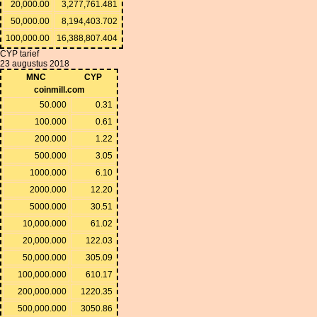
20,000.00
3,277,761.481
50,000.00
8,194,403.702
100,000.00
16,388,807.404
CYP tarief
23 augustus 2018
MNC
CYP
coinmill.com
50.000
0.31
100.000
0.61
200.000
1.22
500.000
3.05
1000.000
6.10
2000.000
12.20
5000.000
30.51
10,000.000
61.02
20,000.000
122.03
50,000.000
305.09
100,000.000
610.17
200,000.000
1220.35
500,000.000
3050.86