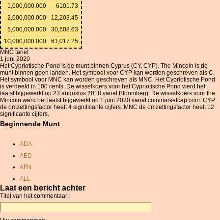
1,000,000.000
6101.73
2,000,000.000
12,203.45
5,000,000.000
30,508.63
10,000,000.000
61,017.25
MNC tarief
1 juni 2020
Het Cypriotische Pond is de munt binnen Cyprus (CY, CYP). The Mincoin is de
munt binnen geen landen. Het symbool voor CYP kan worden geschreven als C.
Het symbool voor MNC kan worden geschreven als MNC. Het Cypriotische Pond
is verdeeld in 100 cents. De wisselkoers voor het Cypriotische Pond werd het
laatst bijgewerkt op 23 augustus 2018 vanaf Bloomberg. De wisselkoers voor the
Mincoin werd het laatst bijgewerkt op 1 juni 2020 vanaf coinmarketcap.com. CYP
de omzettingsfactor heeft 4 significante cijfers. MNC de omzettingsfactor heeft 12
significante cijfers.
Beginnende Munt
ADA
AED
AFN
ALL
Laat een bericht achter
AMD
Titel van het commentaar:
ANC
ANG