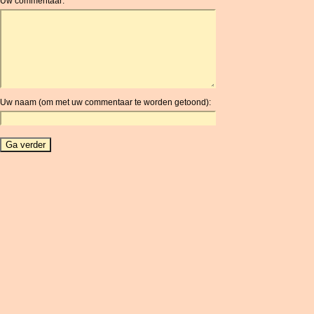
Uw commentaar:
AOA
ARDR
ARG
ARS
AUD
AUR
Uw naam (om met uw commentaar te worden getoond):
AWG
AZN
BAM
BBD
BCH
BCN
BDT
BET
BGN
BHD
BIF
BLC
BMD