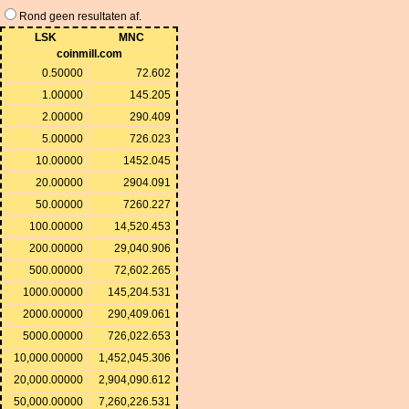
Rond geen resultaten af.
LSK
MNC
coinmill.com
0.50000
72.602
1.00000
145.205
2.00000
290.409
5.00000
726.023
10.00000
1452.045
20.00000
2904.091
50.00000
7260.227
100.00000
14,520.453
200.00000
29,040.906
500.00000
72,602.265
1000.00000
145,204.531
2000.00000
290,409.061
5000.00000
726,022.653
10,000.00000
1,452,045.306
20,000.00000
2,904,090.612
50,000.00000
7,260,226.531