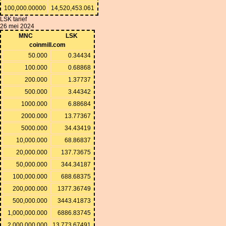
100,000.00000
14,520,453.061
LSK tarief
26 mei 2024
MNC
LSK
coinmill.com
50.000
0.34434
100.000
0.68868
200.000
1.37737
500.000
3.44342
1000.000
6.88684
2000.000
13.77367
5000.000
34.43419
10,000.000
68.86837
20,000.000
137.73675
50,000.000
344.34187
100,000.000
688.68375
200,000.000
1377.36749
500,000.000
3443.41873
1,000,000.000
6886.83745
2,000,000.000
13,773.67491