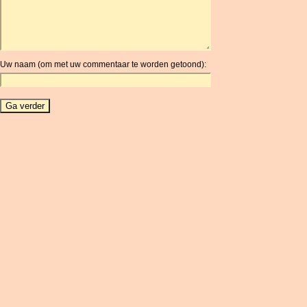
ARG
ARS
AUD
AUR
Uw naam (om met uw commentaar te worden getoond):
AWG
AZN
BAM
BBD
BCH
BCN
BDT
BET
BGN
BHD
BIF
BLC
BMD
BNB
BND