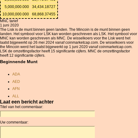
5,000,000.000
34,434.18727
10,000,000.000
68,868.37455
MNC tarief
1 juni 2020
The Lisk is de munt binnen geen landen. The Mincoin is de munt binnen geen
landen. Het symbool voor LSK kan worden geschreven als LSK. Het symbool voor
MNC kan worden geschreven als MNC. De wisselkoers voor the Lisk werd het
laatst bijgewerkt op 26 mei 2024 vanaf coinmarketcap.com. De wisselkoers voor
the Mincoin werd het laatst bijgewerkt op 1 juni 2020 vanaf coinmarketcap.com.
LSK de omzettingsfactor heeft 15 significante cijfers. MNC de omzettingsfactor
heeft 12 significante cijfers.
Beginnende Munt
ADA
AED
AFN
ALL
Laat een bericht achter
AMD
Titel van het commentaar:
ANC
ANG
Uw commentaar:
AOA
ARDR