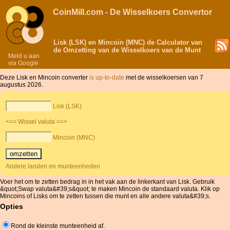
CoinMill.com - De Wisselkoers Convertor
Lisk (LSK) en Mincoin (MNC) de Calculator van
de Omzetting van de Wisselkoers van de Munt
Meld u aan
via Google
Deze Lisk en Mincoin converter
is up-to-date
met de wisselkoersen van 7
augustus 2026.
Lisk (LSK)
<== Wissel valuta ==>
Mincoin (MNC)
Andere landen en munteenheden
Voer het om te zetten bedrag in in het vak aan de linkerkant van Lisk. Gebruik
&quot;Swap valuta&#39;s&quot; te maken Mincoin de standaard valuta. Klik op
Mincoins of Lisks om te zetten tussen die munt en alle andere valuta&#39;s.
Opties
Rond de kleinste munteenheid af.