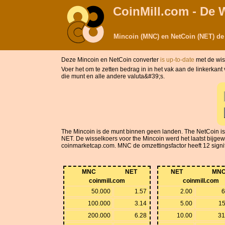
CoinMill.com - De 
Mincoin (MNC) en NetCoin (NET) de
Deze Mincoin en NetCoin converter
is up-to-date
met de wi
Voer het om te zetten bedrag in in het vak aan de linkerka
die munt en alle andere valuta&#39;s.
The Mincoin is de munt binnen geen landen. The NetCoin 
NET. De wisselkoers voor the Mincoin werd het laatst bijgew
coinmarketcap.com. MNC de omzettingsfactor heeft 12 signific
MNC
NET
NET
MN
coinmill.com
coinmill.com
50.000
1.57
2.00
6
100.000
3.14
5.00
15
200.000
6.28
10.00
31