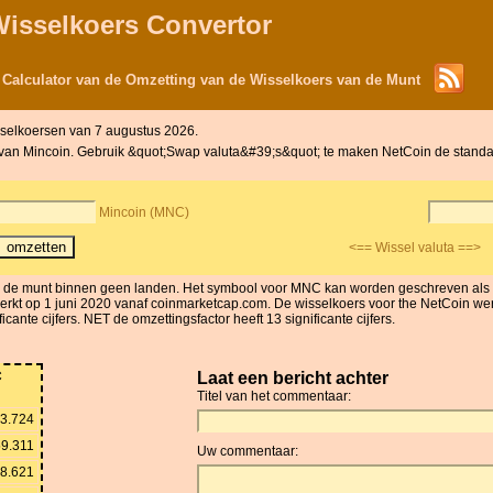
Wisselkoers Convertor
 Calculator van de Omzetting van de Wisselkoers van de Munt
sselkoersen van 7 augustus 2026.
nt van Mincoin. Gebruik &quot;Swap valuta&#39;s&quot; te maken NetCoin de standaa
Mincoin (MNC)
<== Wissel valuta ==>
is de munt binnen geen landen. Het symbool voor MNC kan worden geschreven al
erkt op 1 juni 2020 vanaf coinmarketcap.com. De wisselkoers voor the NetCoin werd
ante cijfers. NET de omzettingsfactor heeft 13 significante cijfers.
C
Laat een bericht achter
Titel van het commentaar:
3.724
9.311
Uw commentaar:
8.621