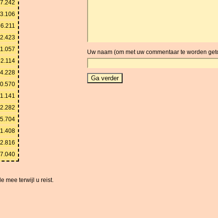
7.242
3.106
6.211
2.423
1.057
Uw naam (om met uw commentaar te worden get
62.114
4.228
0.570
1.141
2.282
05.704
11.408
22.816
57.040
 mee terwijl u reist.