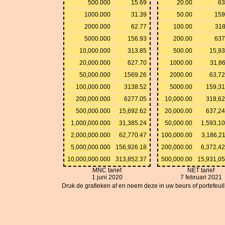
500.000
15.69
20.00
63
1000.000
31.39
50.00
159
2000.000
62.77
100.00
318
5000.000
156.93
200.00
637
10,000.000
313.85
500.00
15,93
20,000.000
627.70
1000.00
31,8
50,000.000
1569.26
2000.00
63,72
100,000.000
3138.52
5000.00
159,31
200,000.000
6277.05
10,000.00
318,62
500,000.000
15,692.62
20,000.00
637,24
1,000,000.000
31,385.24
50,000.00
1,593,1
2,000,000.000
62,770.47
100,000.00
3,186,2
5,000,000.000
156,926.18
200,000.00
6,372,4
10,000,000.000
313,852.37
500,000.00
15,931,0
MNC tarief
NET tarief
1 juni 2020
7 februari 2021
Druk de grafieken af en neem deze in uw beurs of portefeuille