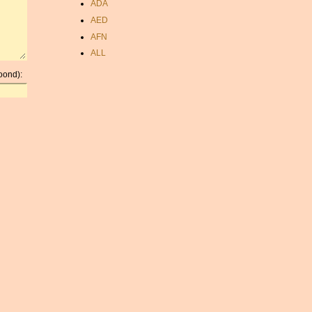
ADA
AED
AFN
ALL
AMD
oond):
ANC
ANG
AOA
ARDR
ARG
ARS
AUD
AUR
AWG
AZN
BAM
BBD
BCH
BCN