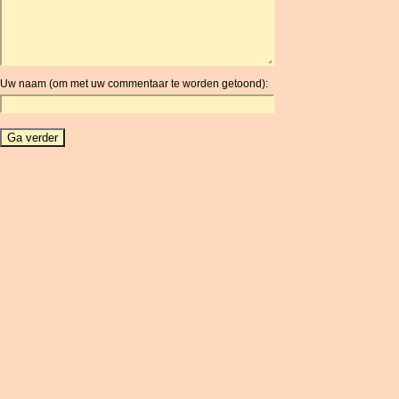
ARG
ARS
AUD
AUR
Uw naam (om met uw commentaar te worden getoond):
AWG
AZN
BAM
BBD
BCH
BCN
BDT
BET
BGN
BHD
BIF
BLC
BMD
BNB
BND