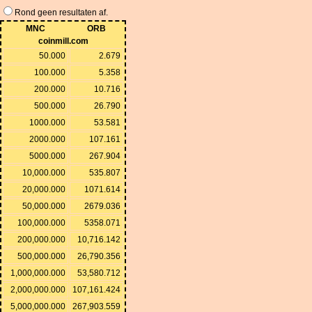
Rond geen resultaten af.
MNC
ORB
coinmill.com
50.000
2.679
100.000
5.358
200.000
10.716
500.000
26.790
1000.000
53.581
2000.000
107.161
5000.000
267.904
10,000.000
535.807
20,000.000
1071.614
50,000.000
2679.036
100,000.000
5358.071
200,000.000
10,716.142
500,000.000
26,790.356
1,000,000.000
53,580.712
2,000,000.000
107,161.424
5,000,000.000
267,903.559