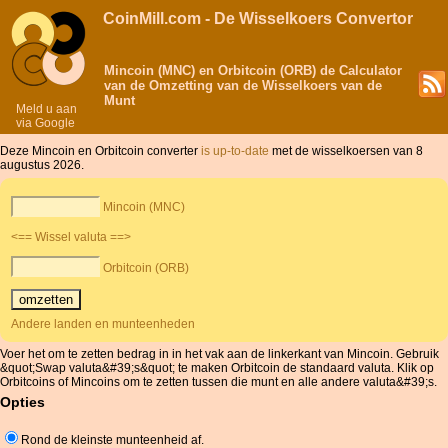
CoinMill.com - De Wisselkoers Convertor
Mincoin (MNC) en Orbitcoin (ORB) de Calculator
van de Omzetting van de Wisselkoers van de
Munt
Meld u aan
via Google
Deze Mincoin en Orbitcoin converter
is up-to-date
met de wisselkoersen van 8
augustus 2026.
Mincoin (MNC)
<== Wissel valuta ==>
Orbitcoin (ORB)
Andere landen en munteenheden
Voer het om te zetten bedrag in in het vak aan de linkerkant van Mincoin. Gebruik
&quot;Swap valuta&#39;s&quot; te maken Orbitcoin de standaard valuta. Klik op
Orbitcoins of Mincoins om te zetten tussen die munt en alle andere valuta&#39;s.
Opties
Rond de kleinste munteenheid af.