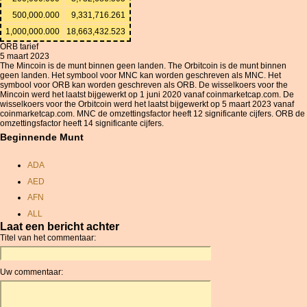
500,000.000
9,331,716.261
1,000,000.000
18,663,432.523
ORB tarief
5 maart 2023
The Mincoin is de munt binnen geen landen. The Orbitcoin is de munt binnen
geen landen. Het symbool voor MNC kan worden geschreven als MNC. Het
symbool voor ORB kan worden geschreven als ORB. De wisselkoers voor the
Mincoin werd het laatst bijgewerkt op 1 juni 2020 vanaf coinmarketcap.com. De
wisselkoers voor the Orbitcoin werd het laatst bijgewerkt op 5 maart 2023 vanaf
coinmarketcap.com. MNC de omzettingsfactor heeft 12 significante cijfers. ORB de
omzettingsfactor heeft 14 significante cijfers.
Beginnende Munt
ADA
AED
AFN
ALL
Laat een bericht achter
AMD
Titel van het commentaar:
ANC
ANG
Uw commentaar:
AOA
ARDR