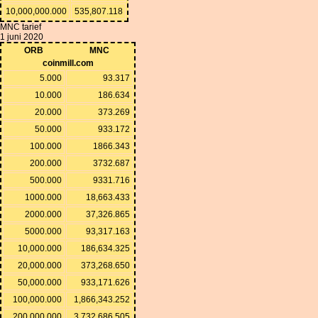
10,000,000.000
535,807.118
MNC tarief
1 juni 2020
ORB
MNC
coinmill.com
5.000
93.317
10.000
186.634
20.000
373.269
50.000
933.172
100.000
1866.343
200.000
3732.687
500.000
9331.716
1000.000
18,663.433
2000.000
37,326.865
5000.000
93,317.163
10,000.000
186,634.325
20,000.000
373,268.650
50,000.000
933,171.626
100,000.000
1,866,343.252
200,000.000
3,732,686.505