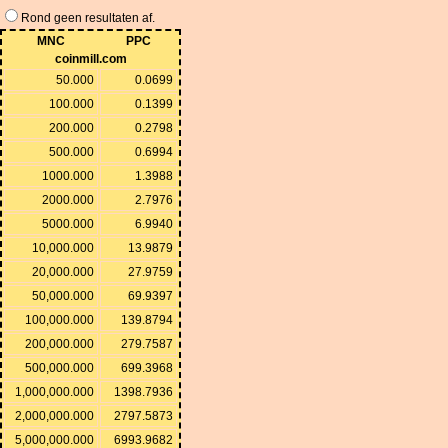
Rond geen resultaten af.
MNC
PPC
coinmill.com
50.000
0.0699
100.000
0.1399
200.000
0.2798
500.000
0.6994
1000.000
1.3988
2000.000
2.7976
5000.000
6.9940
10,000.000
13.9879
20,000.000
27.9759
50,000.000
69.9397
100,000.000
139.8794
200,000.000
279.7587
500,000.000
699.3968
1,000,000.000
1398.7936
2,000,000.000
2797.5873
5,000,000.000
6993.9682