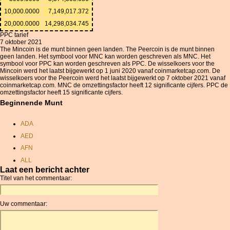
10,000.0000
7,149,017.372
20,000.0000
14,298,034.745
PPC tarief
7 oktober 2021
The Mincoin is de munt binnen geen landen. The Peercoin is de munt binnen
geen landen. Het symbool voor MNC kan worden geschreven als MNC. Het
symbool voor PPC kan worden geschreven als PPC. De wisselkoers voor the
Mincoin werd het laatst bijgewerkt op 1 juni 2020 vanaf coinmarketcap.com. De
wisselkoers voor the Peercoin werd het laatst bijgewerkt op 7 oktober 2021 vanaf
coinmarketcap.com. MNC de omzettingsfactor heeft 12 significante cijfers. PPC de
omzettingsfactor heeft 15 significante cijfers.
Beginnende Munt
ADA
AED
AFN
ALL
Laat een bericht achter
AMD
Titel van het commentaar:
ANC
ANG
Uw commentaar:
AOA
ARDR