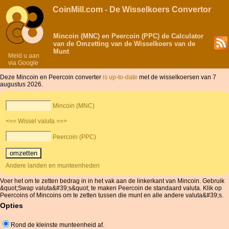
CoinMill.com - De Wisselkoers Convertor
Mincoin (MNC) en Peercoin (PPC) de Calculator
van de Omzetting van de Wisselkoers van de
Munt
Meld u aan
via Google
Deze Mincoin en Peercoin converter
is up-to-date
met de wisselkoersen van 7
augustus 2026.
Mincoin (MNC)
<== Wissel valuta ==>
Peercoin (PPC)
Andere landen en munteenheden
Voer het om te zetten bedrag in in het vak aan de linkerkant van Mincoin. Gebruik
&quot;Swap valuta&#39;s&quot; te maken Peercoin de standaard valuta. Klik op
Peercoins of Mincoins om te zetten tussen die munt en alle andere valuta&#39;s.
Opties
Rond de kleinste munteenheid af.