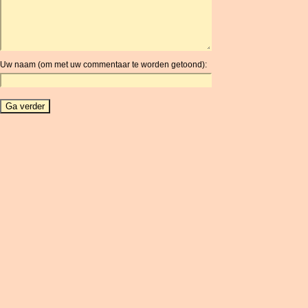
ARG
ARS
AUD
AUR
Uw naam (om met uw commentaar te worden getoond):
AWG
AZN
BAM
BBD
BCH
BCN
BDT
BET
BGN
BHD
BIF
BLC
BMD
BNB
BND