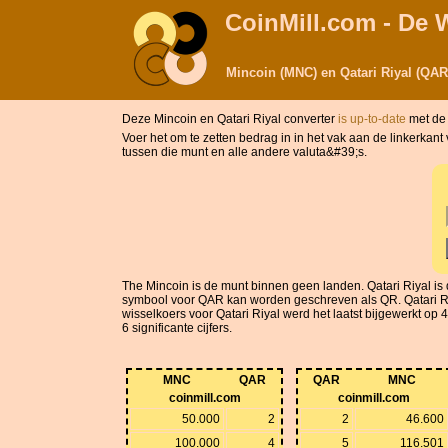
CoinMill.com - De 
Mincoin (MNC) en Qatari Riyal (QAR
Deze Mincoin en Qatari Riyal converter
is up-to-date
met de
Voer het om te zetten bedrag in in het vak aan de linkerkan
tussen die munt en alle andere valuta&#39;s.
The Mincoin is de munt binnen geen landen. Qatari Riyal i
symbool voor QAR kan worden geschreven als QR. Qatari Riya
wisselkoers voor Qatari Riyal werd het laatst bijgewerkt op 
6 significante cijfers.
MNC
QAR
QAR
MNC
coinmill.com
coinmill.com
50.000
2
2
46.600
100.000
4
5
116.501