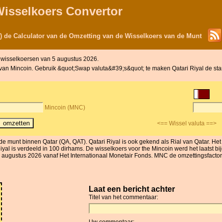
Wisselkoers Convertor
) de Calculator van de Omzetting van de Wisselkoers van de Munt
 wisselkoersen van 5 augustus 2026.
t van Mincoin. Gebruik &quot;Swap valuta&#39;s&quot; te maken Qatari Riyal de stan
Mincoin (MNC)
<== Wissel valuta ==>
s de munt binnen Qatar (QA, QAT). Qatari Riyal is ook gekend als Rial van Qatar.
l is verdeeld in 100 dirhams. De wisselkoers voor the Mincoin werd het laatst b
4 augustus 2026 vanaf Het Internationaal Monetair Fonds. MNC de omzettingsfactor h
Laat een bericht achter
Titel van het commentaar:
Uw commentaar: