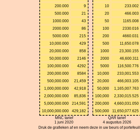
200.000
9
10
233.002
500.000
21
20
466.003
1000.000
43
50
1165.008
2000.000
86
100
2330.016
5000.000
215
200
4660.031
10,000.000
429
500
11,650.078
20,000.000
858
1000
23,300.155
50,000.000
2146
2000
46,600.311
100,000.000
4292
5000
116,500.776
200,000.000
8584
10,000
233,001.553
500,000.000
21,459
20,000
466,003.105
1,000,000.000
42,918
50,000
1,165,007.763
2,000,000.000
85,836
100,000
2,330,015.525
5,000,000.000
214,591
200,000
4,660,031.050
10,000,000.000
429,182
500,000
11,650,077.625
MNC tarief
QAR tarief
1 juni 2020
4 augustus 2026
Druk de grafieken af en neem deze in uw beurs of portefeuille