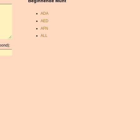
Beginnende Munt
ADA
AED
AFN
ALL
AMD
oond):
ANC
ANG
AOA
ARDR
ARG
ARS
AUD
AUR
AWG
AZN
BAM
BBD
BCH