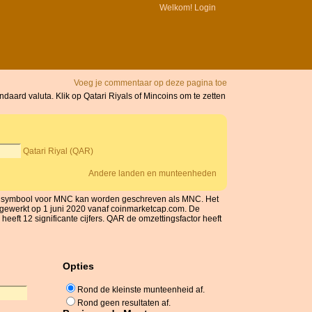
Welkom!
Login
Voeg je commentaar op deze pagina toe
daard valuta. Klik op Qatari Riyals of Mincoins om te zetten
Qatari Riyal (QAR)
Andere landen en munteenheden
 Het symbool voor MNC kan worden geschreven als MNC. Het
ijgewerkt op 1 juni 2020 vanaf coinmarketcap.com. De
eeft 12 significante cijfers. QAR de omzettingsfactor heeft
Opties
Rond de kleinste munteenheid af.
Rond geen resultaten af.