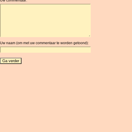
Uw commentaar:
AOA
ARDR
ARG
ARS
AUD
AUR
Uw naam (om met uw commentaar te worden getoond):
AWG
AZN
BAM
BBD
BCH
BCN
BDT
BET
BGN
BHD
BIF
BLC
BMD