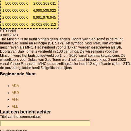
500,000,000.0
2,000,269.011
1,000,000,000.0
4,000,538.022
2,000,000,000.0
8,001,076.045
5,000,000,000.0
20,002,690.112
STD tarief
3 mei 2023
The Mincoin is de munt binnen geen landen. Dobra van Sao Tomé is de munt
binnen Sao Tomé en Principe (ST, STP). Het symbool voor MNC kan worden
geschreven als MNC. Het symbool voor STD kan worden geschreven als Db.
Dobra van Sao Tomé is verdeeld in 100 centimos. De wisselkoers voor the
Mincoin werd het laatst bijgewerkt op 1 juni 2020 vanaf coinmarketcap.com. De
wisselkoers voor Dobra van Sao Tomé werd het laatst bijgewerkt op 3 mei 2023
vanaf Yahoo Financiën. MNC de omzettingsfactor heeft 12 significante cijfers. STD
de omzettingsfactor heeft 5 significante cijfers.
Beginnende Munt
ADA
AED
AFN
ALL
Laat een bericht achter
AMD
Titel van het commentaar:
ANC
ANG