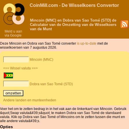
CoinMill.com - De Wisselkoers Convertor
Mincoin (MNC) en Dobra van Sao Tomé (STD) de
Calculator van de Omzetting van de Wisselkoers
van de Munt
Meld u aan
via Google
Deze Mincoin en Dobra van Sao Tomé converter
is up-to-date
met de
wisselkoersen van 7 augustus 2026.
Mincoin (MNC)
<== Wissel valuta ==>
Dobra van Sao Tomé (STD)
Andere landen en munteenheden
Voer het om te zetten bedrag in in het vak aan de linkerkant van Mincoin. Gebruik
&quot;Swap valuta&#39;s&quot; te maken Dobra van Sao Tomé de standaard
valuta. Klik op Dobra van Sao Tomé of Mincoins om te zetten tussen die munt en
alle andere valuta&#39;s.
Opties