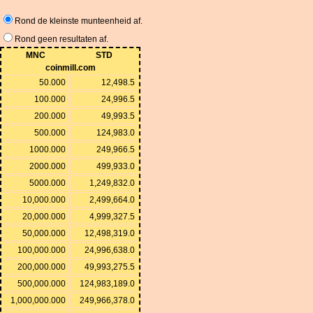
Rond de kleinste munteenheid af.
Rond geen resultaten af.
MNC
STD
coinmill.com
50.000
12,498.5
100.000
24,996.5
200.000
49,993.5
500.000
124,983.0
1000.000
249,966.5
2000.000
499,933.0
5000.000
1,249,832.0
10,000.000
2,499,664.0
20,000.000
4,999,327.5
50,000.000
12,498,319.0
100,000.000
24,996,638.0
200,000.000
49,993,275.5
500,000.000
124,983,189.0
1,000,000.000
249,966,378.0