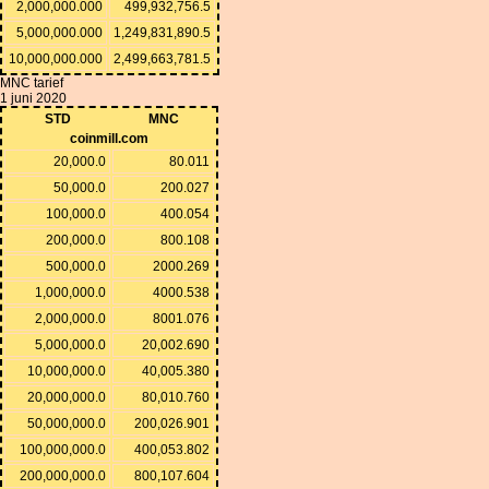
2,000,000.000
499,932,756.5
5,000,000.000
1,249,831,890.5
10,000,000.000
2,499,663,781.5
MNC tarief
1 juni 2020
STD
MNC
coinmill.com
20,000.0
80.011
50,000.0
200.027
100,000.0
400.054
200,000.0
800.108
500,000.0
2000.269
1,000,000.0
4000.538
2,000,000.0
8001.076
5,000,000.0
20,002.690
10,000,000.0
40,005.380
20,000,000.0
80,010.760
50,000,000.0
200,026.901
100,000,000.0
400,053.802
200,000,000.0
800,107.604