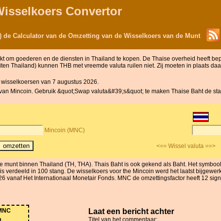
Wisselkoers Convertor
) de Calculator van de Omzetting van de Wisselkoers van de Munt
uikt om goederen en de diensten in Thailand te kopen. De Thaise overheid heeft b
en Thailand) kunnen THB met vreemde valuta ruilen niet. Zij moeten in plaats daa
 wisselkoersen van 7 augustus 2026.
t van Mincoin. Gebruik &quot;Swap valuta&#39;s&quot; te maken Thaise Baht de stan
Mincoin (MNC)
<== Wissel valuta ==>
 de munt binnen Thailand (TH, THA). Thais Baht is ook gekend als Baht. Het sym
is verdeeld in 100 stang. De wisselkoers voor the Mincoin werd het laatst bijgewe
6 vanaf Het Internationaal Monetair Fonds. MNC de omzettingsfactor heeft 12 signifi
MNC
Laat een bericht achter
m
Titel van het commentaar: