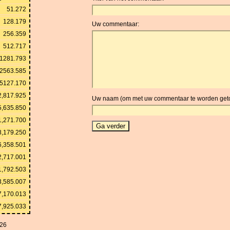
51.272
128.179
Uw commentaar:
256.359
512.717
1281.793
2563.585
5127.170
2,817.925
Uw naam (om met uw commentaar te worden get
5,635.850
1,271.700
8,179.250
6,358.501
2,717.001
1,792.503
3,585.007
7,170.013
7,925.033
026