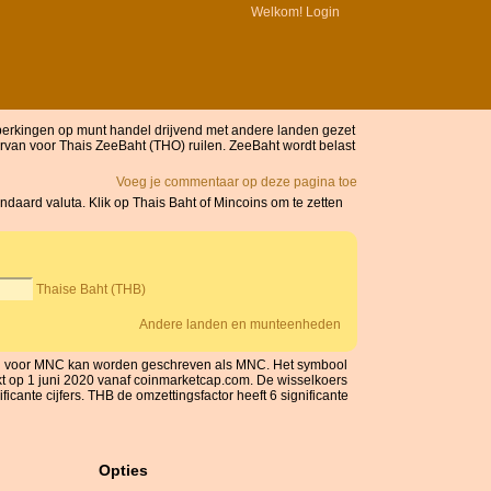
Welkom!
Login
eperkingen op munt handel drijvend met andere landen gezet
rvan voor Thais ZeeBaht (THO) ruilen. ZeeBaht wordt belast
Voeg je commentaar op deze pagina toe
daard valuta. Klik op Thais Baht of Mincoins om te zetten
Thaise Baht (THB)
Andere landen en munteenheden
bool voor MNC kan worden geschreven als MNC. Het symbool
rkt op 1 juni 2020 vanaf coinmarketcap.com. De wisselkoers
cante cijfers. THB de omzettingsfactor heeft 6 significante
Opties