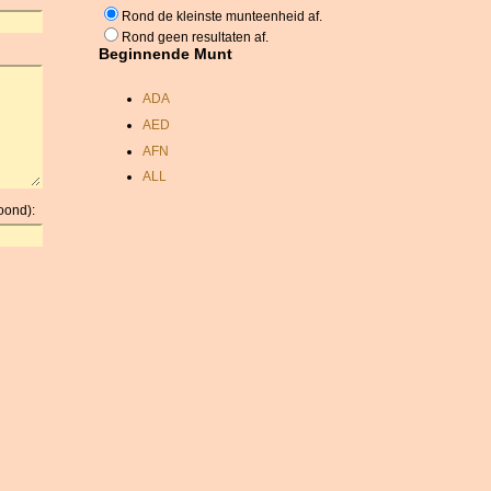
Rond de kleinste munteenheid af.
Rond geen resultaten af.
Beginnende Munt
ADA
AED
AFN
ALL
AMD
oond):
ANC
ANG
AOA
ARDR
ARG
ARS
AUD
AUR
AWG
AZN
BAM