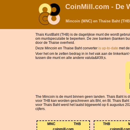
CoinMill.com - De 
Mincoin (MNC) en Thaise Baht (THB
Thais KustBaht (THB) is de dagelijkse munt die wordt gebr
om muntspeculatie te beperken. De zee banken (banken buit
door de Thaise overheid.
Deze Mincoin en Thaise Baht converter
is up-to-date
met de
Voer het om te zetten bedrag in in het vak aan de linkerkan
tussen die munt en alle andere valuta&#39;s.
The Mincoin is de munt binnen geen landen. Thais Baht is
voor THB kan worden geschreven als Bht, en Bt. Thais Baht 
voor Thais Baht werd het laatst bijgewerkt op 6 augustus 202
cijfers.
MNC
THB
THB
coinmill.com
coinmill.co