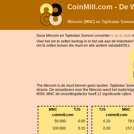
CoinMill.com - De 
Mincoin (MNC) en Tajikistan Somoni
Deze Mincoin en Tajikistan Somoni converter
is up-to-date
m
Voer het om te zetten bedrag in in het vak aan de linkerkan
om te zetten tussen die munt en alle andere valuta&#39;s.
The Mincoin is de munt binnen geen landen. Tajikistan Som
dirams. De wisselkoers voor the Mincoin werd het laatst bi
MSN. MNC de omzettingsfactor heeft 12 significante cijfers. T
MNC
TJS
TJS
MNC
coinmill.com
coinmill.com
50.000
0.05
0.10
78.
100.000
0.15
0.20
157.