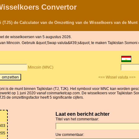
Wisselkoers Convertor
 (TJS) de Calculator van de Omzetting van de Wisselkoers van de Munt
et de wisselkoersen van 5 augustus 2026.
t van Mincoin. Gebruik &quot;Swap valuta&#39;s&quot; te maken Tajikistan Somoni d
Mincoin (MNC)
<== Wissel valuta ==>
oni is de munt binnen Tajikistan (TJ, TJK). Het symbool voor MNC kan worden gesc
jgewerkt op 1 juni 2020 vanaf coinmarketcap.com. De wisselkoers voor Tajikistan So
JS de omzettingsfactor heeft 5 significante cijfers.
Laat een bericht achter
Titel van het commentaar:
603
205
Uw commentaar: