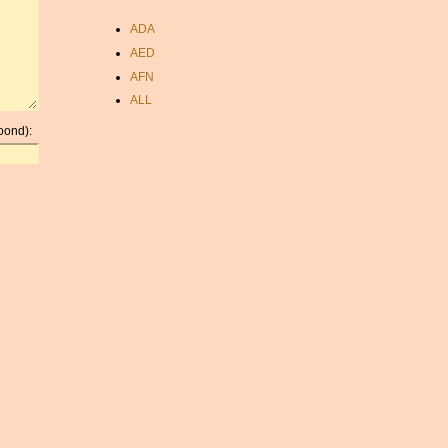
ADA
AED
AFN
ALL
AMD
oond):
ANC
ANG
AOA
ARDR
ARG
ARS
AUD
AUR
AWG
AZN
BAM
BBD
BCH