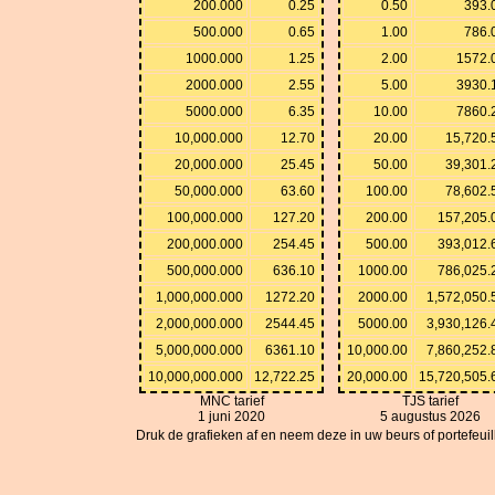
200.000
0.25
0.50
393.
500.000
0.65
1.00
786.
1000.000
1.25
2.00
1572.
2000.000
2.55
5.00
3930.
5000.000
6.35
10.00
7860.
10,000.000
12.70
20.00
15,720.
20,000.000
25.45
50.00
39,301.
50,000.000
63.60
100.00
78,602.
100,000.000
127.20
200.00
157,205.
200,000.000
254.45
500.00
393,012.
500,000.000
636.10
1000.00
786,025.
1,000,000.000
1272.20
2000.00
1,572,050.
2,000,000.000
2544.45
5000.00
3,930,126.
5,000,000.000
6361.10
10,000.00
7,860,252.
10,000,000.000
12,722.25
20,000.00
15,720,505.
MNC tarief
TJS tarief
1 juni 2020
5 augustus 2026
Druk de grafieken af en neem deze in uw beurs of portefeuille