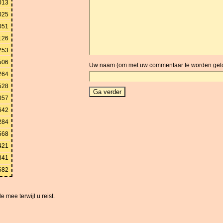
013
025
051
126
253
506
Uw naam (om met uw commentaar te worden get
264
528
057
642
284
568
421
841
682
 mee terwijl u reist.