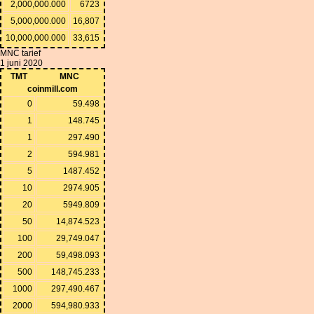
2,000,000.000
6723
5,000,000.000
16,807
10,000,000.000
33,615
MNC tarief
1 juni 2020
TMT
MNC
coinmill.com
0
59.498
1
148.745
1
297.490
2
594.981
5
1487.452
10
2974.905
20
5949.809
50
14,874.523
100
29,749.047
200
59,498.093
500
148,745.233
1000
297,490.467
2000
594,980.933