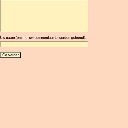
ARDR
ARG
ARS
AUD
AUR
Uw naam (om met uw commentaar te worden getoond):
AWG
AZN
BAM
BBD
BCH
BCN
BDT
BET
BGN
BHD
BIF
BLC
BMD
BNB