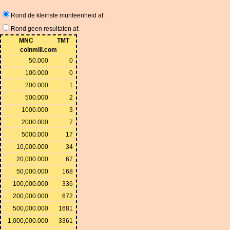
Rond de kleinste munteenheid af.
Rond geen resultaten af.
MNC
TMT
coinmill.com
50.000
0
100.000
0
200.000
1
500.000
2
1000.000
3
2000.000
7
5000.000
17
10,000.000
34
20,000.000
67
50,000.000
168
100,000.000
336
200,000.000
672
500,000.000
1681
1,000,000.000
3361