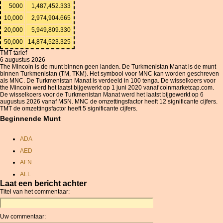
5000
1,487,452.333
10,000
2,974,904.665
20,000
5,949,809.330
50,000
14,874,523.325
TMT tarief
6 augustus 2026
The Mincoin is de munt binnen geen landen. De Turkmenistan Manat is de munt
binnen Turkmenistan (TM, TKM). Het symbool voor MNC kan worden geschreven
als MNC. De Turkmenistan Manat is verdeeld in 100 tenga. De wisselkoers voor
the Mincoin werd het laatst bijgewerkt op 1 juni 2020 vanaf coinmarketcap.com.
De wisselkoers voor de Turkmenistan Manat werd het laatst bijgewerkt op 6
augustus 2026 vanaf MSN. MNC de omzettingsfactor heeft 12 significante cijfers.
TMT de omzettingsfactor heeft 5 significante cijfers.
Beginnende Munt
ADA
AED
AFN
ALL
Laat een bericht achter
AMD
Titel van het commentaar:
ANC
ANG
Uw commentaar:
AOA