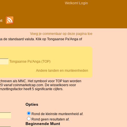
Welkom!
Login
nt
Voeg je commentaar op deze pagina toe
ga de standaard valuta. Klik op Tongaanse Pa'Anga of
Tongaanse Pa'Anga (TOP)
Andere landen en munteenheden
schreven als MNC. Het symbool voor TOP kan worden
2020 vanaf coinmarketcap.com. De wisselkoers voor
tingsfactor heeft 5 significante cijfers.
Opties
Rond de kleinste munteenheid af.
Rond geen resultaten af.
Beginnende Munt