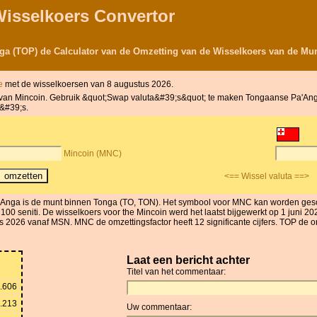
Wisselkoers Convertor
a (TOP) de Calculator van de Omzetting van de Wisselkoers van de Mu
te
met de wisselkoersen van 8 augustus 2026.
ant van Mincoin. Gebruik &quot;Swap valuta&#39;s&quot; te maken Tongaanse Pa'An
a&#39;s.
Mincoin (MNC)
<== Wissel valuta ==>
a'Anga is de munt binnen Tonga (TO, TON). Het symbool voor MNC kan worden ge
100 seniti. De wisselkoers voor the Mincoin werd het laatst bijgewerkt op 1 juni 
2026 vanaf MSN. MNC de omzettingsfactor heeft 12 significante cijfers. TOP de omzet
Laat een bericht achter
Titel van het commentaar:
.606
.213
Uw commentaar: