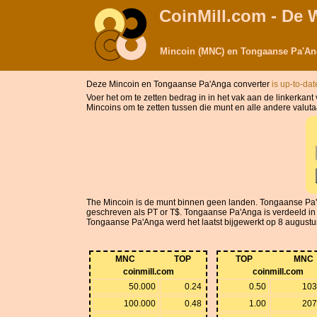
CoinMill.com - De 
Mincoin (MNC) en Tongaanse Pa'Ang
Deze Mincoin en Tongaanse Pa'Anga converter
is up-to-da
Voer het om te zetten bedrag in in het vak aan de linkerk
Mincoins om te zetten tussen die munt en alle andere valut
The Mincoin is de munt binnen geen landen. Tongaanse P
geschreven als PT or T$. Tongaanse Pa'Anga is verdeeld in 
Tongaanse Pa'Anga werd het laatst bijgewerkt op 8 augustus 
MNC
TOP
TOP
MNC
coinmill.com
coinmill.com
50.000
0.24
0.50
103
100.000
0.48
1.00
207