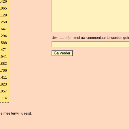
.426
.065
.129
.259
.647
.294
Uw naam (om met uw commentaar te worden get
.588
.471
.941
.882
.706
.411
.823
.057
.114
 mee terwijl u reist.