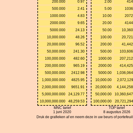
200.000
0.97
2.00
414
500.000
2.41
5.00
1036
1000.000
4.83
10.00
2072
2000.000
9.65
20.00
4144
5000.000
24.13
50.00
10,360
10,000.000
48.26
100.00
20,721
20,000.000
96.52
200.00
41,442
50,000.000
241.30
500.00
103,606
100,000.000
482.60
1000.00
207,212
200,000.000
965.19
2000.00
414,425
500,000.000
2412.98
5000.00
1,036,064
1,000,000.000
4825.95
10,000.00
2,072,129
2,000,000.000
9651.91
20,000.00
4,144,258
5,000,000.000
24,129.77
50,000.00
10,360,647
10,000,000.000
48,259.53
100,000.00
20,721,294
MNC tarief
TOP tarief
1 juni 2020
8 augustus 2026
Druk de grafieken af en neem deze in uw beurs of portefeuille