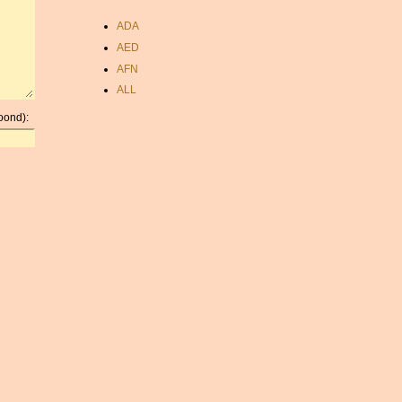
ADA
AED
AFN
ALL
AMD
oond):
ANC
ANG
AOA
ARDR
ARG
ARS
AUD
AUR
AWG
AZN
BAM
BBD
BCH