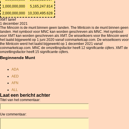
1,000,000,000
5,165,247.814
2,000,000,000
10,330,495.628
XMT tarief
1 december 2021
The Mincoin is de munt binnen geen landen. The Mintcoin is de munt binnen geen
landen. Het symbool voor MNC kan worden geschreven als MNC. Het symbool
voor XMT kan worden geschreven als XMT. De wisselkoers voor the Mincoin werd
het laatst bijgewerkt op 1 juni 2020 vanaf coinmarketcap.com. De wisselkoers voor
the Mintcoin werd het laatst bijgewerkt op 1 december 2021 vanaf
coinmarketcap.com. MNC de omzettingsfactor heeft 12 significante cijfers. XMT de
omzettingsfactor heeft 15 significante cijfers.
Beginnende Munt
ADA
AED
AFN
ALL
Laat een bericht achter
AMD
Titel van het commentaar:
ANC
ANG
Uw commentaar:
AOA
ARDR