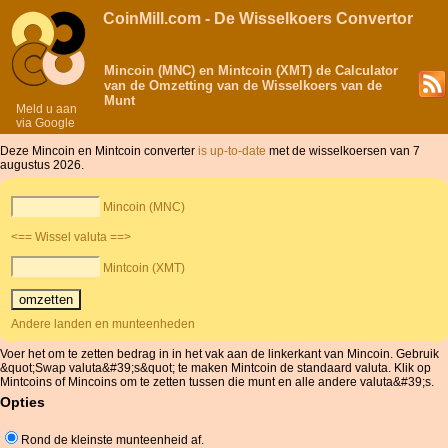
CoinMill.com - De Wisselkoers Convertor
Mincoin (MNC) en Mintcoin (XMT) de Calculator
van de Omzetting van de Wisselkoers van de
Munt
Meld u aan
via Google
Deze Mincoin en Mintcoin converter
is up-to-date
met de wisselkoersen van 7
augustus 2026.
Mincoin (MNC)
<== Wissel valuta ==>
Mintcoin (XMT)
Andere landen en munteenheden
Voer het om te zetten bedrag in in het vak aan de linkerkant van Mincoin. Gebruik
&quot;Swap valuta&#39;s&quot; te maken Mintcoin de standaard valuta. Klik op
Mintcoins of Mincoins om te zetten tussen die munt en alle andere valuta&#39;s.
Opties
Rond de kleinste munteenheid af.