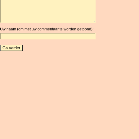
ARG
ARS
AUD
AUR
Uw naam (om met uw commentaar te worden getoond):
AWG
AZN
BAM
BBD
BCH
BCN
BDT
BET
BGN
BHD
BIF
BLC
BMD
BNB
BND