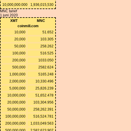
10,000,000.000
1,936,015,530
MNC tarief
1 juni 2020
XMT
MNC
coinmill.com
10,000
51.652
20,000
103.305
50,000
258.262
100,000
516.525
200,000
1033.050
500,000
2582.624
1,000,000
5165.248
2,000,000
10,330.496
5,000,000
25,826.239
10,000,000
51,652.478
20,000,000
103,304.956
50,000,000
258,262.391
100,000,000
516,524.781
200,000,000
1,033,049.563
500,000,000
2,582,623.907