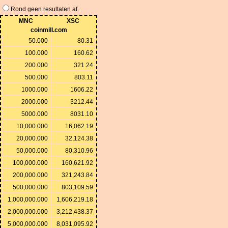
Rond geen resultaten af.
MNC
XSC
coinmill.com
50.000
80.31
100.000
160.62
200.000
321.24
500.000
803.11
1000.000
1606.22
2000.000
3212.44
5000.000
8031.10
10,000.000
16,062.19
20,000.000
32,124.38
50,000.000
80,310.96
100,000.000
160,621.92
200,000.000
321,243.84
500,000.000
803,109.59
1,000,000.000
1,606,219.18
2,000,000.000
3,212,438.37
5,000,000.000
8,031,095.92