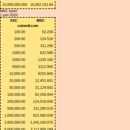
10,000,000.000
16,062,191.84
MNC tarief
1 juni 2020
XSC
MNC
coinmill.com
100.00
62.258
200.00
124.516
500.00
311.290
1000.00
622.580
2000.00
1245.160
5000.00
3112.900
10,000.00
6225.800
20,000.00
12,451.601
50,000.00
31,129.002
100,000.00
62,258.004
200,000.00
124,516.008
500,000.00
311,290.019
1,000,000.00
622,580.038
2,000,000.00
1,245,160.076
5,000,000.00
3,112,900.189