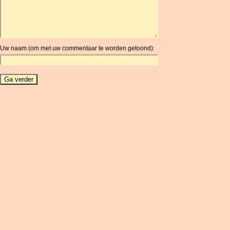
ARG
ARS
AUD
AUR
Uw naam (om met uw commentaar te worden getoond):
AWG
AZN
BAM
BBD
BCH
BCN
BDT
BET
BGN
BHD
BIF
BLC
BMD
BNB
BND