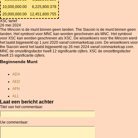
10,000,000.00
6,225,800.378
20,000,000.00
12,451,600.755
XSC tarief
26 mei 2024
The Mincoin is de munt binnen geen landen. The Siacoin is de munt binnen geen
landen. Het symbool voor MNC kan worden geschreven als MNC. Het symbool
voor XSC kan worden geschreven als XSC. De wisselkoers voor the Mincoin werd
het laatst bijgewerkt op 1 juni 2020 vanaf coinmarketcap.com. De wisselkoers voor
the Siacoin werd het laatst bijgewerkt op 26 mei 2024 vanaf coinmarketcap.com.
MNC de omzettingsfactor heeft 12 significante cijfers. XSC de omzettingsfactor
heeft 15 significante cijfers.
Beginnende Munt
ADA
AED
AFN
ALL
Laat een bericht achter
AMD
Titel van het commentaar:
ANC
ANG
Uw commentaar:
AOA
ARDR