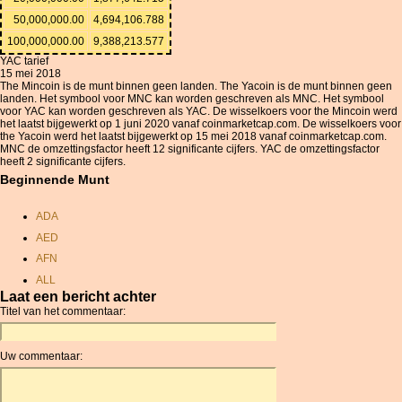
50,000,000.00
4,694,106.788
100,000,000.00
9,388,213.577
YAC tarief
15 mei 2018
The Mincoin is de munt binnen geen landen. The Yacoin is de munt binnen geen
landen. Het symbool voor MNC kan worden geschreven als MNC. Het symbool
voor YAC kan worden geschreven als YAC. De wisselkoers voor the Mincoin werd
het laatst bijgewerkt op 1 juni 2020 vanaf coinmarketcap.com. De wisselkoers voor
the Yacoin werd het laatst bijgewerkt op 15 mei 2018 vanaf coinmarketcap.com.
MNC de omzettingsfactor heeft 12 significante cijfers. YAC de omzettingsfactor
heeft 2 significante cijfers.
Beginnende Munt
ADA
AED
AFN
ALL
Laat een bericht achter
AMD
Titel van het commentaar:
ANC
ANG
Uw commentaar:
AOA
ARDR