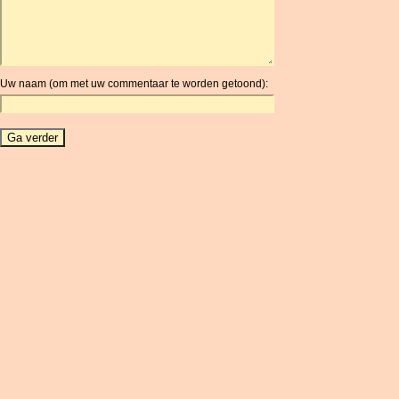
ARG
ARS
AUD
AUR
Uw naam (om met uw commentaar te worden getoond):
AWG
AZN
BAM
BBD
BCH
BCN
BDT
BET
BGN
BHD
BIF
BLC
BMD
BNB
BND