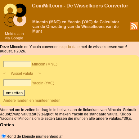
CoinMill.com - De Wisselkoers Convertor
Mincoin (MNC) en Yacoin (YAC) de Calculator
van de Omzetting van de Wisselkoers van de
Munt
Meld u aan
via Google
Deze Mincoin en Yacoin converter
is up-to-date
met de wisselkoersen van 6
augustus 2026.
Mincoin (MNC)
<== Wissel valuta ==>
Yacoin (YAC)
Andere landen en munteenheden
Voer het om te zetten bedrag in in het vak aan de linkerkant van Mincoin. Gebruik
&quot;Swap valuta&#39;s&quot; te maken Yacoin de standaard valuta. Klik op
Yacoins of Mincoins om te zetten tussen die munt en alle andere valuta&#39;s.
Opties
Rond de kleinste munteenheid af.