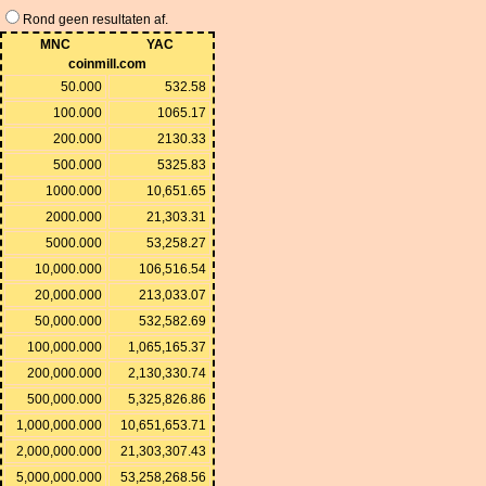
Rond geen resultaten af.
MNC
YAC
coinmill.com
50.000
532.58
100.000
1065.17
200.000
2130.33
500.000
5325.83
1000.000
10,651.65
2000.000
21,303.31
5000.000
53,258.27
10,000.000
106,516.54
20,000.000
213,033.07
50,000.000
532,582.69
100,000.000
1,065,165.37
200,000.000
2,130,330.74
500,000.000
5,325,826.86
1,000,000.000
10,651,653.71
2,000,000.000
21,303,307.43
5,000,000.000
53,258,268.56