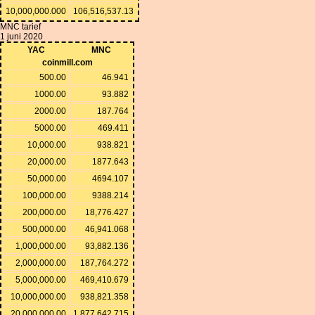
10,000,000.000
106,516,537.13
MNC tarief
1 juni 2020
YAC
MNC
coinmill.com
500.00
46.941
1000.00
93.882
2000.00
187.764
5000.00
469.411
10,000.00
938.821
20,000.00
1877.643
50,000.00
4694.107
100,000.00
9388.214
200,000.00
18,776.427
500,000.00
46,941.068
1,000,000.00
93,882.136
2,000,000.00
187,764.272
5,000,000.00
469,410.679
10,000,000.00
938,821.358
20,000,000.00
1,877,642.715