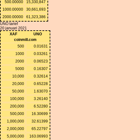
500.00000
15,330,847
1000.00000
30,661,693
2000.00000
61,323,386
UNO tarief
20 januari 2021
XAF
UNO
coinmill.com
500
0.01631
1000
0.03261
2000
0.06523
5000
0.16307
10,000
0.32614
20,000
0.65228
50,000
1.63070
100,000
3.26140
200,000
6.52280
500,000
16.30699
1,000,000
32.61399
2,000,000
65.22797
5,000,000
163.06993