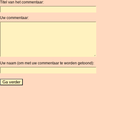
Titel van het commentaar:
ANC
ANG
Uw commentaar:
AOA
ARDR
ARG
ARS
AUD
AUR
Uw naam (om met uw commentaar te worden getoond):
AWG
AZN
BAM
BBD
BCH
BCN
BDT
BET
BGN
BHD
BIF