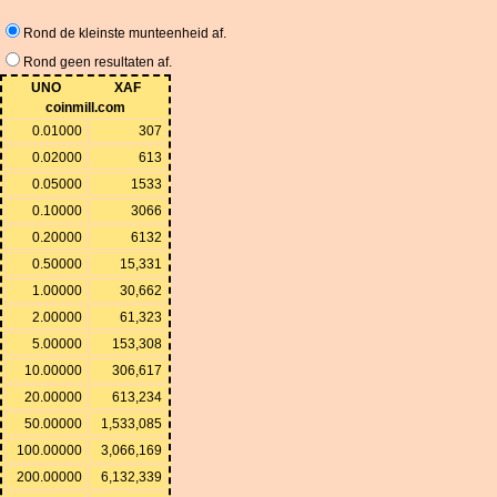
Rond de kleinste munteenheid af.
Rond geen resultaten af.
UNO
XAF
coinmill.com
0.01000
307
0.02000
613
0.05000
1533
0.10000
3066
0.20000
6132
0.50000
15,331
1.00000
30,662
2.00000
61,323
5.00000
153,308
10.00000
306,617
20.00000
613,234
50.00000
1,533,085
100.00000
3,066,169
200.00000
6,132,339