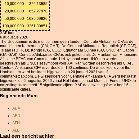
10,000,000
326.13985
20,000,000
652.27970
50,000,000
1630.69926
100,000,000
3261.39851
XAF tarief
6 augustus 2026
The Unobtanium is de munt binnen geen landen. Centrale Afrikaanse CFA is de
munt binnen Kameroen (CM, CMR), De Centraal Afrikaanse Republiek (CF, CAF),
Tsjaad (TD, TCD), Kongo (CG, COG), Equatoriaal Guinea (GQ, GNQ), en Gabon
(GA, GAB). Centrale Afrikaanse CFA is ook gekend als De Franken van Financiere
Africaine BEAC van Communaute. Het symbool voor UNO kan worden
geschreven als UNO. Het symbool voor XAF kan worden geschreven als CFAF.
Centrale Afrikaanse CFA is verdeeld in 100 centimes. De wisselkoers voor the
Unobtanium werd het laatst bijgewerkt op 20 januari 2021 vanaf
coinmarketcap.com. De wisselkoers voor Centrale Afrikaanse CFA werd het laatst
bijgewerkt op 6 augustus 2026 vanaf Het Internationaal Monetair Fonds. UNO de
omzettingsfactor heeft 15 significante cijfers. XAF de omzettingsfactor heeft 6
significante cijfers.
Beginnende Munt
ADA
AED
AFN
ALL
Laat een bericht achter
AMD