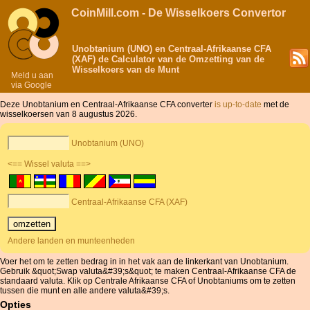
CoinMill.com - De Wisselkoers Convertor
Unobtanium (UNO) en Centraal-Afrikaanse CFA
(XAF) de Calculator van de Omzetting van de
Wisselkoers van de Munt
Meld u aan
via Google
Deze Unobtanium en Centraal-Afrikaanse CFA converter
is up-to-date
met de
wisselkoersen van 8 augustus 2026.
Unobtanium (UNO)
<== Wissel valuta ==>
Centraal-Afrikaanse CFA (XAF)
Andere landen en munteenheden
Voer het om te zetten bedrag in in het vak aan de linkerkant van Unobtanium.
Gebruik &quot;Swap valuta&#39;s&quot; te maken Centraal-Afrikaanse CFA de
standaard valuta. Klik op Centrale Afrikaanse CFA of Unobtaniums om te zetten
tussen die munt en alle andere valuta&#39;s.
Opties